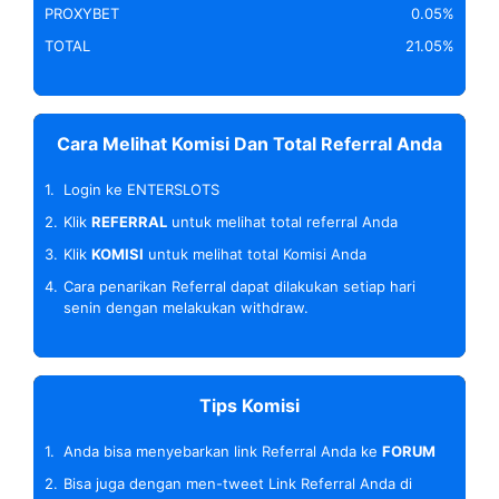
PROXYBET
0.05%
TOTAL
21.05%
Cara Melihat Komisi Dan Total Referral Anda
1.
Login ke ENTERSLOTS
2.
Klik
REFERRAL
untuk melihat total referral Anda
3.
Klik
KOMISI
untuk melihat total Komisi Anda
4.
Cara penarikan Referral dapat dilakukan setiap hari
senin dengan melakukan withdraw.
Tips Komisi
1.
Anda bisa menyebarkan link Referral Anda ke
FORUM
2.
Bisa juga dengan men-tweet Link Referral Anda di