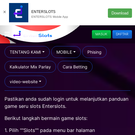
×
ENTERSLOTS
Download
ENTERSLOTS Mobile App
MASUK
DAFTAR
TENTANG KAMI
MOBILE
Phising
Kalkulator Mix Parlay
Cara Betting
video-website
Pastikan anda sudah login untuk melanjutkan panduan
game seru slots Enterslots.
Berikut langkah bermain game slots:
1. Pilih ""Slots"" pada menu bar halaman