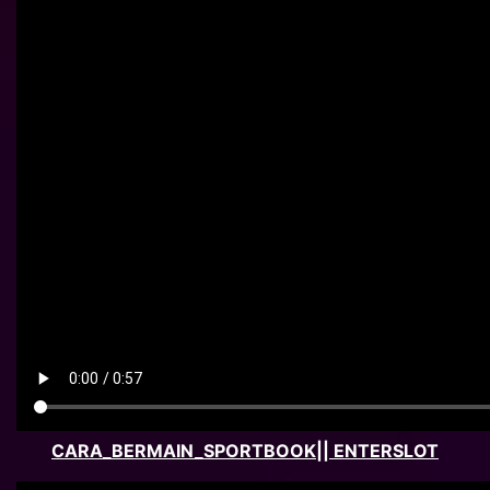
CARA_BERMAIN_SPORTBOOK|| ENTERSLOT