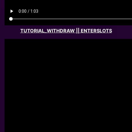
TUTORIAL_WITHDRAW || ENTERSLOTS